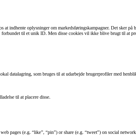
 os at indhente oplysninger om markedsføringskampagner. Det sker på ba
orbundet til et unik ID. Men disse cookies vil ikke blive brugt til at pr
okal datalagring, som bruges til at udarbejde brugerprofiler med henblik
adelse til at placere disse.
b pages (e.g. “like”, “pin”) or share (e.g. “tweet”) on social networ