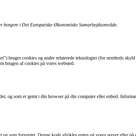
lder borgere i Det Europæiske Økonomiske Samarbejdsområde.
et”) bruger cookies og andre relaterede teknologier (for nemheds skyld
om brugen af ​​cookies på vores websted.
et, og som er gemt i din browser på din computer eller enhed. Informatio
igt og som forventet. Denne kode afvikles enten på vores server eller på