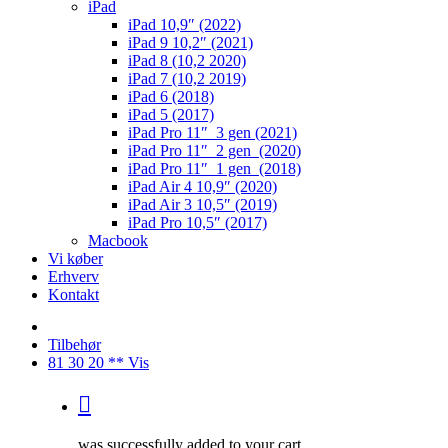
iPad
iPad 10,9″ (2022)
iPad 9 10,2″ (2021)
iPad 8 (10,2 2020)
iPad 7 (10,2 2019)
iPad 6 (2018)
iPad 5 (2017)
iPad Pro 11″ 3 gen (2021)
iPad Pro 11″ 2 gen (2020)
iPad Pro 11″ 1 gen (2018)
iPad Air 4 10,9″ (2020)
iPad Air 3 10,5″ (2019)
iPad Pro 10,5″ (2017)
Macbook
Vi køber
Erhverv
Kontakt
Tilbehør
81 30 20 ** Vis
was successfully added to your cart.