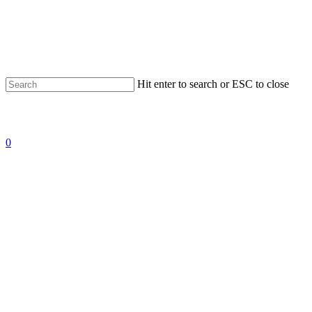
Hit enter to search or ESC to close
0
Reparation af iPad
Pro 11" 1 gen
(2018)