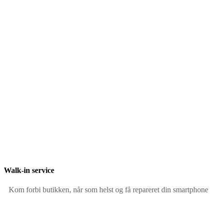
Hvad kan vi hjælpe med?
Fra vores butik i Århus hjælper vi med alle typer reaparationer af din
Ipad. Har du brug for et nyt batteri iPad Pro 11″ 1 gen (2018), en ny
skærm iPad Pro 11″ 1 gen (2018) eller måske nyt glas iPad til
fronten af din Ipad?
Vi hjælper med det hele. Begge butik har walk-in service, så du kan
komme med din iPad Pro 11″ 1 gen (2018) når det passer dig. Du
behøver ikke at bestille tid – vores teknikere er klar til at hjælpe dig
med det samme.
Walk-in service
Kom forbi butikken, når som helst og få repareret din smartphone