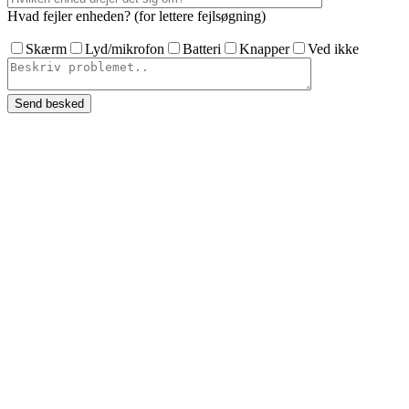
Hvad fejler enheden? (for lettere fejlsøgning)
Skærm
Lyd/mikrofon
Batteri
Knapper
Ved ikke
Overlad trygt din Ipad til Teledoktoren
Er det blevet nødvendigt med en reparation af iPad Pro 11″ 1 gen
(2018), så overlad den trygt til os hos Teledoktoren. Vores dygtige
teknikere sørger for, at din iPad Pro 11″ 1 gen (2018) bliver
repareret hurtigt og billigt.
Du behøver ikke udskifte din Ipad
Når noget i din Ipad går i stykker, kan det føles nemt bare at udskifte
hele Ipad’en. Men det kan blive en dyre affære. Det kan ofte betale
sig bare at udskifte den del, der er gået i stykker. Særligt når der er 2
års garanti på reparationen Hos Teledoktoren ved vi, hvad vi laver.
Derfor tilbyder vi 2 års garanti på reparationen.