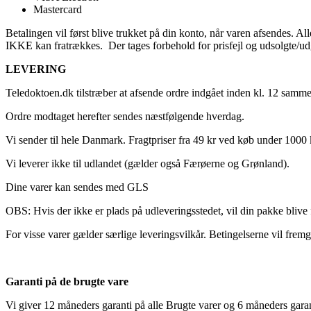
Mastercard
Betalingen vil først blive trukket på din konto, når varen afsendes
IKKE kan fratrækkes. Der tages forbehold for prisfejl og udsolgte/ud
LEVERING
Teledoktoen.dk tilstræber at afsende ordre indgået inden kl. 12 samm
Ordre modtaget herefter sendes næstfølgende hverdag.
Vi sender til hele Danmark. Fragtpriser fra 49 kr ved køb under 1000 kr
Vi leverer ikke til udlandet (gælder også Færøerne og Grønland).
Dine varer kan sendes med GLS
OBS: Hvis der ikke er plads på udleveringsstedet, vil din pakke blive 
For visse varer gælder særlige leveringsvilkår. Betingelserne vil fremgå
Garanti på de brugte vare
Vi giver 12 måneders garanti på alle Brugte varer og 6 måneders garan