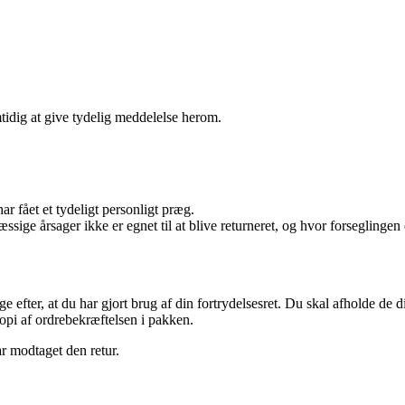
tidig at give tydelig meddelelse herom.
har fået et tydeligt personligt præg.
ige årsager ikke er egnet til at blive returneret, og hvor forseglingen 
 efter, at du har gjort brug af din fortrydelsesret. Du skal afholde de di
kopi af ordrebekræftelsen i pakken.
ar modtaget den retur.