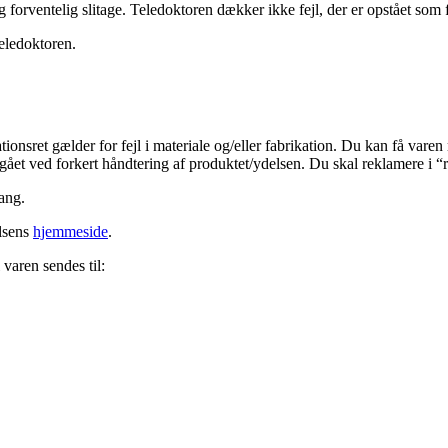
rventelig slitage. Teledoktoren dækker ikke fejl, der er opstået som fø
Teledoktoren.
onsret gælder for fejl i materiale og/eller fabrikation. Du kan få varen 
gået ved forkert håndtering af produktet/ydelsen. Du skal reklamere i “r
ang.
lsens
hjemmeside
.
 varen sendes til: