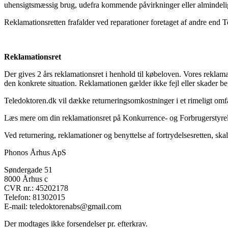
uhensigtsmæssig brug, udefra kommende påvirkninger eller almindelig fo
Reklamationsretten frafalder ved reparationer foretaget af andre end 
Reklamationsret
Der gives 2 års reklamationsret i henhold til købeloven. Vores reklamati
den konkrete situation. Reklamationen gælder ikke fejl eller skader be
Teledoktoren.dk vil dække returneringsomkostninger i et rimeligt omf
Læs mere om din reklamationsret på Konkurrence- og Forbrugerstyre
Ved returnering, reklamationer og benyttelse af fortrydelsesretten, skal
Phonos Århus ApS
Søndergade 51
8000 Århus c
CVR nr.: 45202178
Telefon: 81302015
E-mail: teledoktorenabs@gmail.com
Der modtages ikke forsendelser pr. efterkrav.