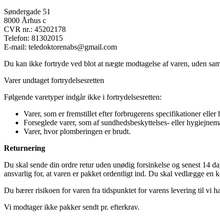
Søndergade 51
8000 Århus c
CVR nr.: 45202178
Telefon: 81302015
E-mail: teledoktorenabs@gmail.com
Du kan ikke fortryde ved blot at nægte modtagelse af varen, uden sam
Varer undtaget fortrydelsesretten
Følgende varetyper indgår ikke i fortrydelsesretten:
Varer, som er fremstillet efter forbrugerens specifikationer eller 
Forseglede varer, som af sundhedsbeskyttelses- eller hygiejnemæss
Varer, hvor plomberingen er brudt.
Returnering
Du skal sende din ordre retur uden unødig forsinkelse og senest 14 dage
ansvarlig for, at varen er pakket ordentligt ind. Du skal vedlægge en 
Du bærer risikoen for varen fra tidspunktet for varens levering til vi h
Vi modtager ikke pakker sendt pr. efterkrav.