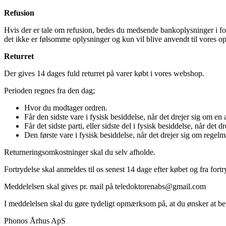
Refusion
Hvis der er tale om refusion, bedes du medsende bankoplysninger i form
det ikke er følsomme oplysninger og kun vil blive anvendt til vores op
Returret
Der gives 14 dages fuld returret på varer købt i vores webshop.
Perioden regnes fra den dag;
Hvor du modtager ordren.
Får den sidste vare i fysisk besiddelse, når det drejer sig om en a
Får det sidste parti, eller sidste del i fysisk besiddelse, når det dr
Den første vare i fysisk besiddelse, når det drejer sig om regel
Returneringsomkostninger skal du selv afholde.
Fortrydelse skal anmeldes til os senest 14 dage efter købet og fra fort
Meddelelsen skal gives pr. mail på teledoktorenabs@gmail.com
I meddelelsen skal du gøre tydeligt opmærksom på, at du ønsker at beny
Phonos Århus ApS