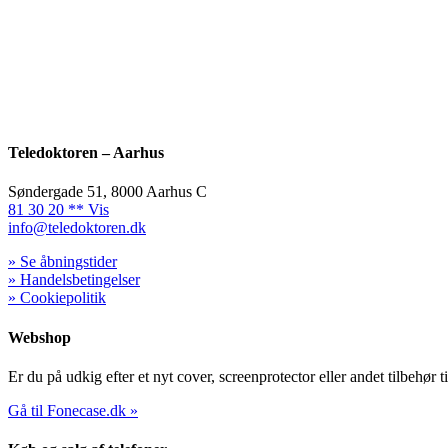
Teledoktoren – Aarhus
Søndergade 51, 8000 Aarhus C
81 30 20 ** Vis
info@teledoktoren.dk
» Se åbningstider
» Handelsbetingelser
» Cookiepolitik
Webshop
Er du på udkig efter et nyt cover, screenprotector eller andet tilbehør t
Gå til Fonecase.dk »