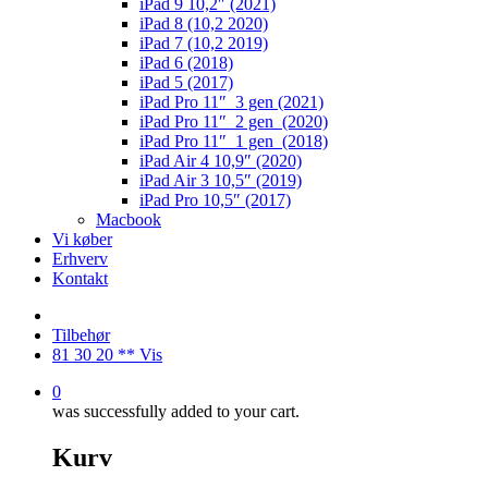
iPad 9 10,2″ (2021)
iPad 8 (10,2 2020)
iPad 7 (10,2 2019)
iPad 6 (2018)
iPad 5 (2017)
iPad Pro 11″ 3 gen (2021)
iPad Pro 11″ 2 gen (2020)
iPad Pro 11″ 1 gen (2018)
iPad Air 4 10,9″ (2020)
iPad Air 3 10,5″ (2019)
iPad Pro 10,5″ (2017)
Macbook
Vi køber
Erhverv
Kontakt
Tilbehør
81 30 20 ** Vis
0
was successfully added to your cart.
Kurv