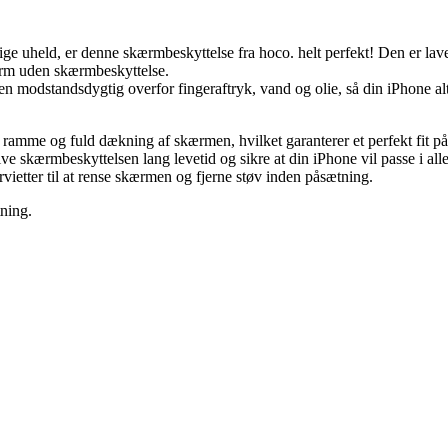
lige uheld, er denne skærmbeskyttelse fra hoco. helt perfekt! Den er lav
rm uden skærmbeskyttelse.
modstandsdygtig overfor fingeraftryk, vand og olie, så din iPhone altid
 ramme og fuld dækning af skærmen, hvilket garanterer et perfekt fit p
ive skærmbeskyttelsen lang levetid og sikre at din iPhone vil passe i all
etter til at rense skærmen og fjerne støv inden påsætning.
ning.