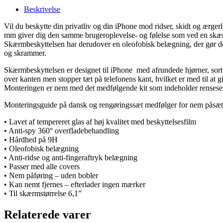
Beskrivelse
Vil du beskytte din privatliv og din iPhone mod ridser, skidt og ærger
mm giver dig den samme brugeroplevelse- og følelse som ved en skæ
Skærmbeskyttelsen har derudover en oleofobisk belægning, der gør den 
og skrammer.
Skærmbeskyttelsen er designet til iPhone med afrundede hjørner, sort
over kanten men stopper tæt på telefonens kant, hvilket er med til at g
Monteringen er nem med det medfølgende kit som indeholder renseservi
Monteringsguide på dansk og rengøringssæt medfølger for nem påsæt
• Lavet af tempereret glas af høj kvalitet med beskyttelsesfilm
• Anti-spy 360° overfladebehandling
• Hårdhed på 9H
• Oleofobisk belægning
• Anti-ridse og anti-fingeraftryk belægning
• Passer med alle covers
• Nem påføring – uden bobler
• Kan nemt fjernes – efterlader ingen mærker
• Til skærmstørrelse 6,1”
Relaterede varer