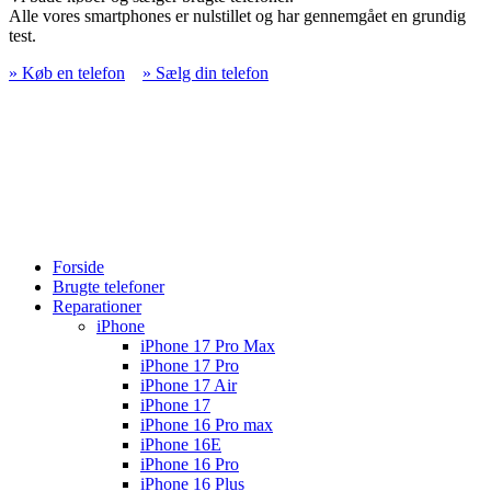
Alle vores smartphones er nulstillet og har gennemgået en grundig
test.
» Køb en telefon
» Sælg din telefon
Forside
Brugte telefoner
Reparationer
iPhone
iPhone 17 Pro Max
iPhone 17 Pro
iPhone 17 Air
iPhone 17
iPhone 16 Pro max
iPhone 16E
iPhone 16 Pro
iPhone 16 Plus