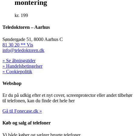
montering
kr.
199
Teledoktoren – Aarhus
Søndergade 51, 8000 Aarhus C
81 30 20 ** Vis
info@teledoktoren.dk
» Se åbningstider
» Handelsbetingelser
» Cookiepolitik
Webshop
Er du på udkig efter et nyt cover, screenprotector eller andet tilbehør
til telefonen, kan du finde det hele her
Gå til Fonecase.dk »
Køb og salg af telefoner
Vi både køber og sælger brugte telefoner.