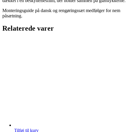
dækket i en beskyttelsesfilm, der holder sammen på glasstykkerne.
Monteringsguide på dansk og rengøringssæt medfølger for nem
påsætning.
Relaterede varer
Tilføj til kurv