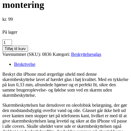
montering
kr.
99
På lager
skærmbeskyttelse
inkl.
Tilføj til kurv
montering
Varenummer (SKU):
0836
Kategori:
Beskyttelsesglas
antal
Beskrivelse
Beskyt din iPhone mod ærgerlige uheld med denne
skærmbeskyttelse lavet af hærdet glas i høj kvalitet. Med en tykkelse
på kun 0,33 mm, afrundede hjørner og et perfekt fit, sikre den
samme brugeroplevelse- og følelse som ved en skærm uden
skærmbeskyttelse.
Skærmbeskyttelsen har derudover en oleofobisk belægning, der gør
den modstandsdygtig overfor vand og olie. Glasset går ikke helt ud
over kanten men stopper tæt på telefonens kant, hvilket er med til at
give skærmbeskyttelsen lang levetid og sikre at din iPhone vil passe
i alle covers. Skulle uheldet være ude er skærmbeskyttelsen også